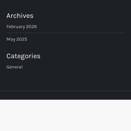
s
Archives
p
February 2026
a
May 2025
g
Categories
i
General
n
a
t
i