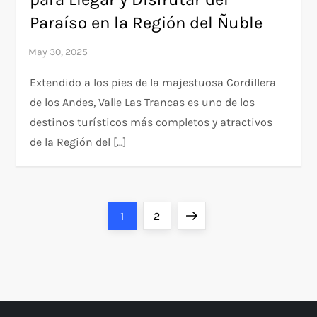
Paraíso en la Región del Ñuble
Extendido a los pies de la majestuosa Cordillera
de los Andes, Valle Las Trancas es uno de los
destinos turísticos más completos y atractivos
de la Región del […]
P
Page
Page
Next
1
2
o
page
s
t