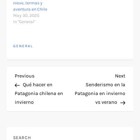
nieve, termas y
aventura en Chile
May 30, 2025
In "General"
GENERAL
P
Previous
Next
Previous
Next
Post
Post
Qué hacer en
Senderismo en la
o
Patagonia chilena en
Patagonia en invierno
invierno
vs verano
s
t
n
SEARCH