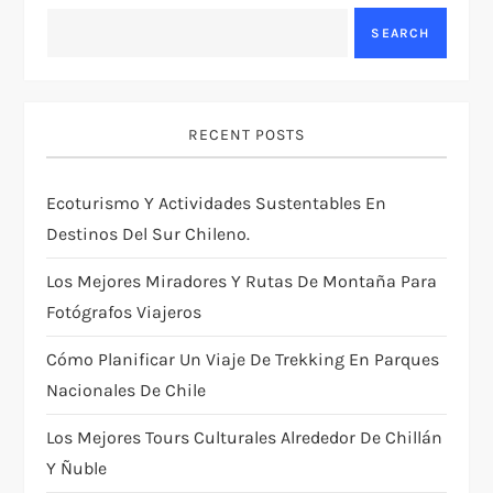
a
SEARCH
v
i
RECENT POSTS
g
Ecoturismo Y Actividades Sustentables En
Destinos Del Sur Chileno.
a
Los Mejores Miradores Y Rutas De Montaña Para
t
Fotógrafos Viajeros
i
Cómo Planificar Un Viaje De Trekking En Parques
Nacionales De Chile
o
Los Mejores Tours Culturales Alrededor De Chillán
n
Y Ñuble