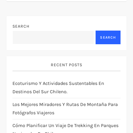
n
a
SEARCH
v
SEARCH
i
g
RECENT POSTS
a
Ecoturismo Y Actividades Sustentables En
t
Destinos Del Sur Chileno.
i
Los Mejores Miradores Y Rutas De Montaña Para
Fotógrafos Viajeros
o
Cómo Planificar Un Viaje De Trekking En Parques