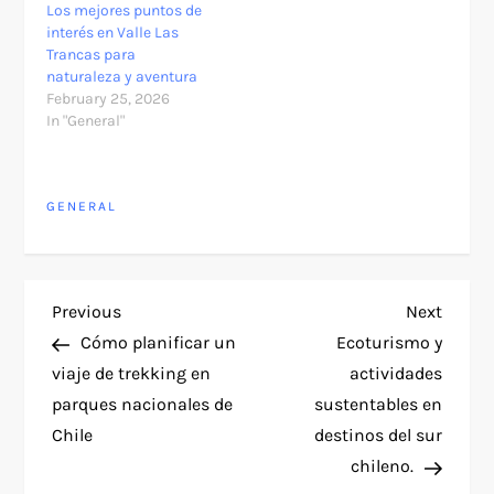
Los mejores puntos de
interés en Valle Las
Trancas para
naturaleza y aventura
February 25, 2026
In "General"
GENERAL
P
Previous
Next
Previous
Next
Post
Post
Cómo planificar un
Ecoturismo y
o
viaje de trekking en
actividades
parques nacionales de
sustentables en
s
Chile
destinos del sur
t
chileno.